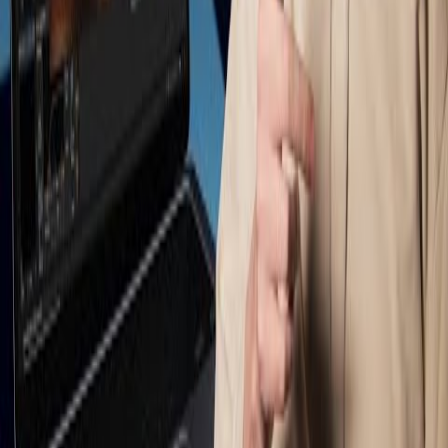
HumBox expliqué
Découvrez HumBox
Démos
100% HumBox
Lovers jam
Wait for it