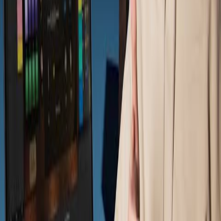
Ajoutez du funk à votre musique sans talkbox
physique
De nombreux plugins ont tenté d'émuler le son de l'un des
nombreux grands talkboxes en traitant l'audio d'une
manière similaire aux vocoders. Mais soyons honnêtes —
ça ne sonne tout simplement pas juste. Jusqu'à la sortie
de Vocodine, en tout cas.
Mais parfois, vous voulez juste jouer sur les touches sans
trop vous soucier de la bouche. C'est là qu'intervient
HumBox.
HumBox est un plugin à base de samples conçu pour
pimenter vos productions avec l'authentique feeling
robotique qui s'est répandu depuis la côte ouest vers le
monde entier. ​​