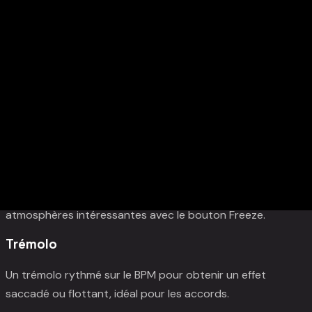
Effets intégrés
Pour vous offrir une satisfaction immédiate, le panneau
HumBox intègre également quelques effets :
Reverb
Ajoutez de l'ambiance à votre son et créez des
atmosphères intéressantes avec le bouton Freeze.
Trémolo
Un trémolo rythmé sur le BPM pour obtenir un effet
saccadé ou flottant, idéal pour les accords.