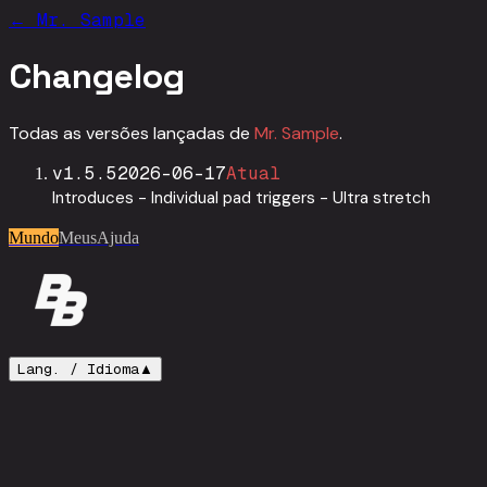
←
Mr. Sample
Changelog
Todas as versões lançadas de
Mr. Sample
.
v
1.5.5
2026-06-17
Atual
Introduces - Individual pad triggers - Ultra stretch
Mundo
Meus
Ajuda
Lang. /
Idioma
▲