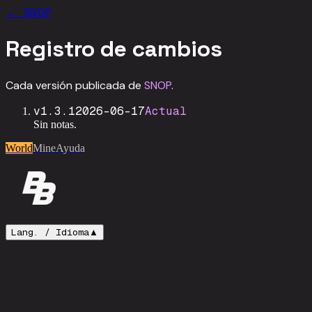
←
SNOP
Registro de cambios
Cada versión publicada de
SNOP
.
v
1.3.1
2026-06-17
Actual
Sin notas.
World
Mine
Ayuda
Lang. /
Idioma
▲