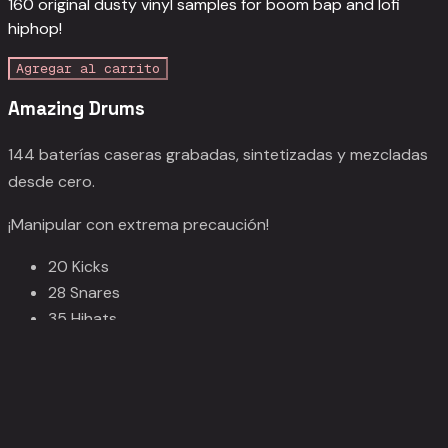
160 original dusty vinyl samples for boom bap and lofi
hiphop!
Agregar al carrito
Amazing Drums
144 baterías caseras grabadas, sintetizadas y mezcladas
desde cero.
¡Manipular con extrema precaución!
20 Kicks
28 Snares
35 Hihats
28 sonidos de percusión
9 Risers
24 SFX atmosféricos y sonidos de ambiente
3 Hits