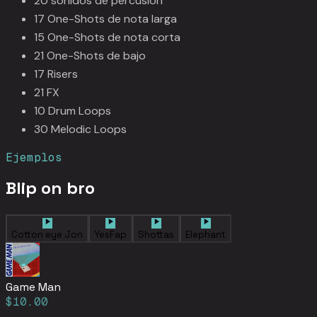
20 sonidos de percusión
17 One-Shots de nota larga
15 One-Shots de nota corta
21 One-Shots de bajo
17 Risers
21 FX
10 Drum Loops
30 Melodic Loops
Ejemplos
Blip on bro
Cotton eye Jon
YesFap
Shottas
Elephant
Game Man
$10.00